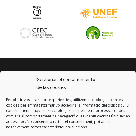
Gestionar el consentimiento
de las cookies
Per oferir-vos les millors experiències, utilitzem tecnologies com les
© 2023 km0 Energy
cookies per emmagatzemar i/o accedir a la informació del dispositiu. El
Carrer Baldrich 222-226
consentiment d'aquestes tecnologies ens permetrà processar dades
08223 Terrassa, Barcelona
com ara el comportament de navegació o les identificacions úniques en
info@km0.energy
aquest lloc. No consentir o retirar el consentiment, pot afectar
negativament certes característiques i funcions.