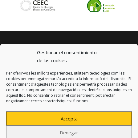
Gestionar el consentimiento
de las cookies
Per oferir-vos les millors experiències, utilitzem tecnologies com les
© 2023 km0 Energy
cookies per emmagatzemar i/o accedir a la informació del dispositiu. El
Carrer Baldrich 222-226
consentiment d'aquestes tecnologies ens permetrà processar dades
08223 Terrassa, Barcelona
com ara el comportament de navegació o les identificacions úniques en
info@km0.energy
aquest lloc. No consentir o retirar el consentiment, pot afectar
negativament certes característiques i funcions.
Accepta
Denegar
Privacy policy