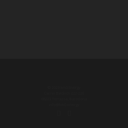
© 2023 km0 Energy
Carrer Baldrich 222-226
08223 Terrassa, Barcelona
info@km0.energy