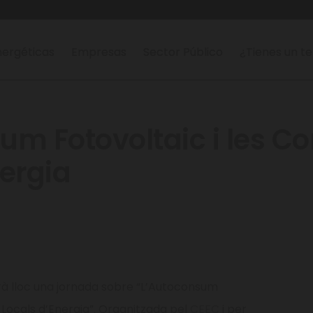
ergéticas
Empresas
Sector Público
¿Tienes un t
um Fotovoltaic i les C
nergia
drà lloc una jornada sobre “L’Autoconsum
 Locals d’Energia”. Organitzada pel
CEEC
i per