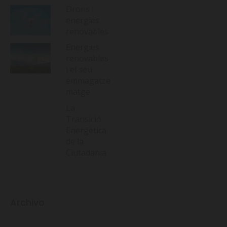
Drons i
energies
renovables
Energies
renovables
i el seu
emmagatze
matge
La
Transició
Energètica
de la
Ciutadania
Archivo