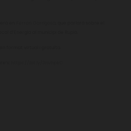
serà en
Ferran Garrigosa
, que parlarà sobre el
ocal d’Energia al municipi de Rupià.
en format virtual i gratuïta.
ure’s:
https://bit.ly/3nvhpkC