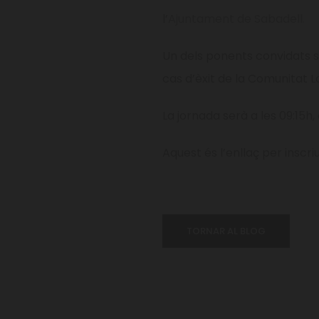
l’
Ajuntament de Sabadell.
Un dels ponents convidats 
cas d’èxit de la Comunitat L
La jornada serà a les 09:15h, 
Aquest és l’enllaç per inscri
TORNAR AL BLOG