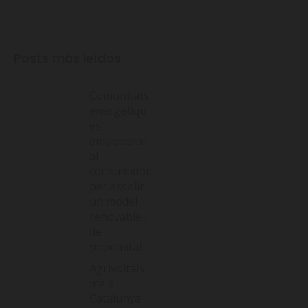
Posts más leídos
Comunitats
energètiqu
es,
empoderar
al
consumidor
per assolir
un model
renovable i
de
proximitat
Agrivoltais
me a
Catalunya