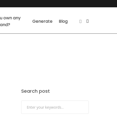
u own any
Generate
Blog
land?
Search post