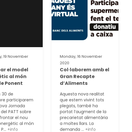
y, 19 November
Monday, 16 November
2020
ar el model
Col·laborem amb el
tic al món
Gran Recapte
de Ponent
d’Aliments
ns 30 de
Aquesta nova realitat
re participarem
que estem vivint tots
ova Jornada
plegats, també ha
 del PATT sobre
portat l’augment de la
rontar el nou
precarietat alimentària
nergètic al món
a moltes llars. La
 P...
+info
demanda ...
+info