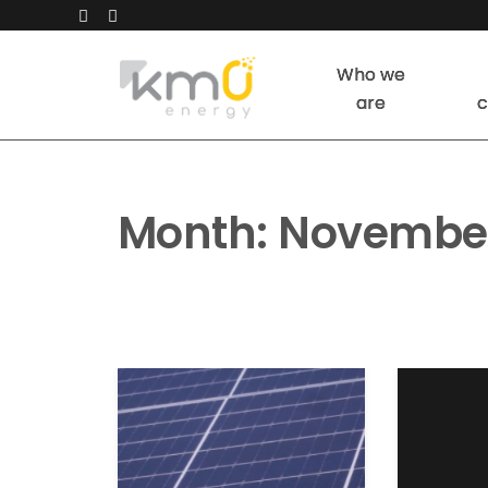
Who we
are
c
Month:
November