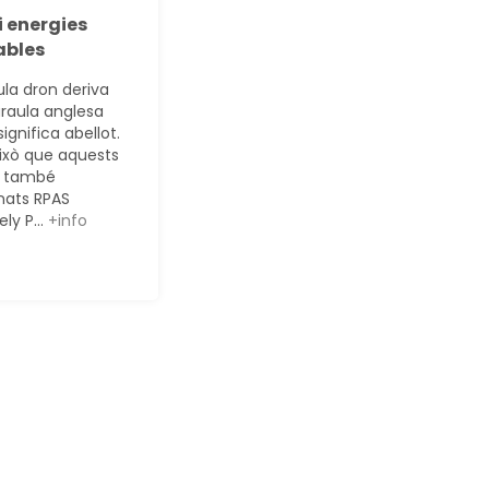
i energies
ables
ula dron deriva
araula anglesa
significa abellot.
això que aquests
s també
ats RPAS
ly P...
+info