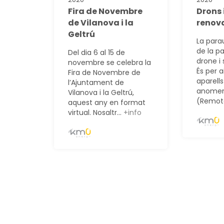
Fira de Novembre
Drons 
de Vilanova i la
renov
Geltrú
La para
de la p
Del dia 6 al 15 de
drone i 
novembre se celebra la
És per 
Fira de Novembre de
aparell
l’Ajuntament de
anomen
Vilanova i la Geltrú,
(Remote
aquest any en format
virtual. Nosaltr...
+info