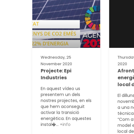
Wednesday, 25
Thursda
November 2020
2020
Projecte: Epi
Afront
Industries
energè
local 
En aquest vídeo us
presentem un dels
El dillu
nostres projectes, en els
novemb
que hem aconseguit
a una n
activar la transició
tècnica
energètica. En aquestes
“Com af
instal�...
+info
model e
local de