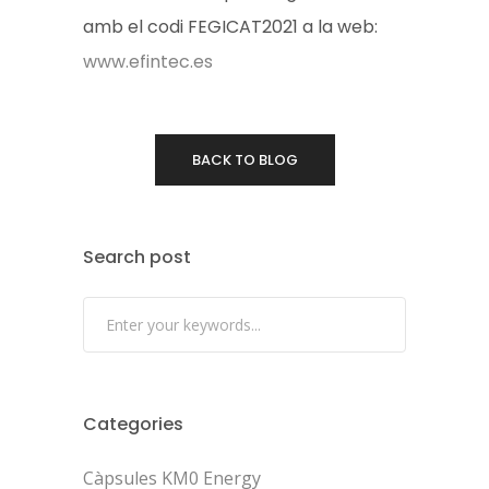
amb el codi FEGICAT2021 a la web:
www.efintec.es
BACK TO BLOG
Search post
Categories
Càpsules KM0 Energy