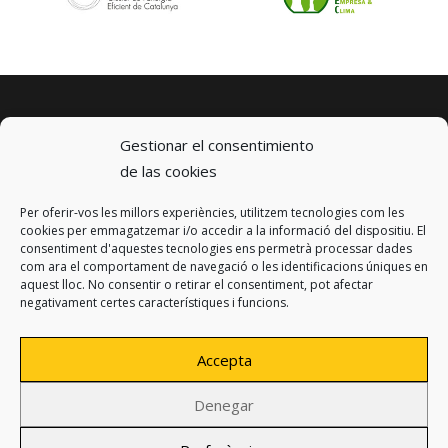
Gestionar el consentimiento
de las cookies
Per oferir-vos les millors experiències, utilitzem tecnologies com les
© 2023 km0 Energy
cookies per emmagatzemar i/o accedir a la informació del dispositiu. El
Carrer Baldrich 222-226
consentiment d'aquestes tecnologies ens permetrà processar dades
08223 Terrassa, Barcelona
com ara el comportament de navegació o les identificacions úniques en
info@km0.energy
aquest lloc. No consentir o retirar el consentiment, pot afectar
negativament certes característiques i funcions.
Accepta
Denegar
Privacy policy
Legal notice