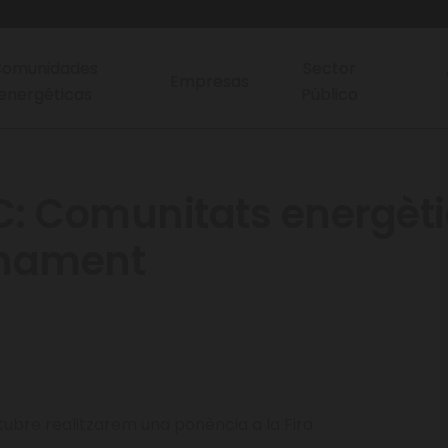
omunidades
Sector
Empresas
energéticas
Público
C: Comunitats energèti
onament
tubre realitzarem una ponència a la Fira