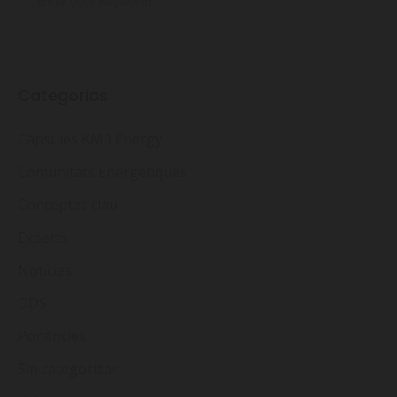
Categorias
Càpsules KM0 Energy
Comunitats Energètiques
Conceptes clau
Experts
Notícies
ODS
Ponències
Sin categorizar