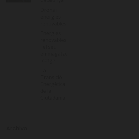
Catalunya
Drons i
energies
renovables
Energies
renovables
i el seu
emmagatze
matge
La
Transició
Energètica
de la
Ciutadania
Archivo