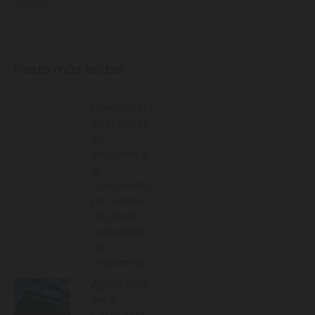
Valors
Posts más leídos
Comunitats
energètiqu
es,
empoderar
al
consumidor
per assolir
un model
renovable i
de
proximitat
Agrivoltais
me a