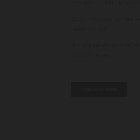
EFINTEC,
ubicada a la Fira 
En
Santi Martinez
parlarà so
funcionament”
Si hi vols assistir, pots reg
www.efintec.es
TORNAR AL BLOG