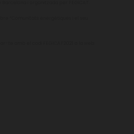
de Barcelona i organitzada per FEGiCAT.
bre “Comunitats energètiques i el seu
istrar-te amb el codi FEGICAT2021 a la web: