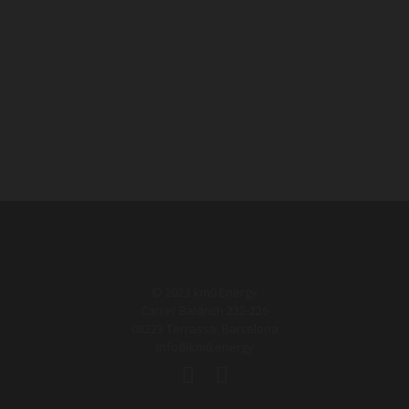
© 2023 km0 Energy
Carrer Baldrich 222-226
08223 Terrassa, Barcelona
info@km0.energy