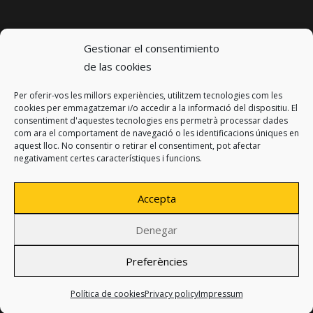
Gestionar el consentimiento
de las cookies
Per oferir-vos les millors experiències, utilitzem tecnologies com les
© 2023 km0 Energy
cookies per emmagatzemar i/o accedir a la informació del dispositiu. El
Carrer Baldrich 222-226
consentiment d'aquestes tecnologies ens permetrà processar dades
08223 Terrassa, Barcelona
com ara el comportament de navegació o les identificacions úniques en
info@km0.energy
aquest lloc. No consentir o retirar el consentiment, pot afectar
negativament certes característiques i funcions.
Accepta
Denegar
Privacy policy
Legal notice
Preferències
Cookies policy
Design:
Produccions Planetàries
Política de cookies
Privacy policy
Impressum