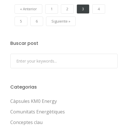
« Anterior
1
2
3
4
5
6
Siguiente »
Buscar post
Categorias
Càpsules KM0 Energy
Comunitats Energètiques
Conceptes clau