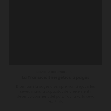
jueves, 2 diciembre 2021
La Transició Energètica a pagès
El territori i la pagesia sempre han tingut a les
seves mans la capacitat de creixement i
desenvolupament del país. Tot i això, la seva
fe...
+info