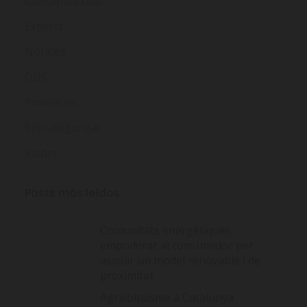
Conceptes clau
Experts
Notícies
ODS
Ponències
Sin categorizar
Valors
Posts más leídos
Comunitats energètiques,
empoderar al consumidor per
assolir un model renovable i de
proximitat
Agrivoltaisme a Catalunya