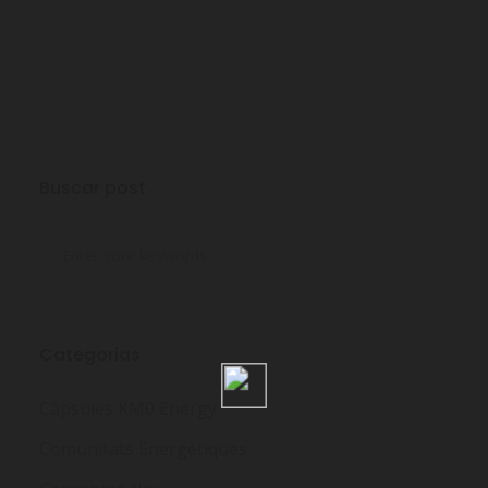
Buscar post
Categorias
Càpsules KM0 Energy
Comunitats Energètiques