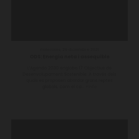
miércoles, 29 diciembre 2021
ODS: Energia neta i assequible
L’Agenda 2030 engloba 17 Objectius de
Desenvolupament Sostenible. A través dels
quals es proposen abordar grans reptes
globals, com el ca...
+info