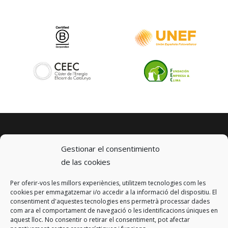
Gestionar el consentimiento
de las cookies
Per oferir-vos les millors experiències, utilitzem tecnologies com les
© 2023 km0 Energy
cookies per emmagatzemar i/o accedir a la informació del dispositiu. El
Carrer Baldrich 222-226
consentiment d'aquestes tecnologies ens permetrà processar dades
08223 Terrassa, Barcelona
com ara el comportament de navegació o les identificacions úniques en
info@km0.energy
aquest lloc. No consentir o retirar el consentiment, pot afectar