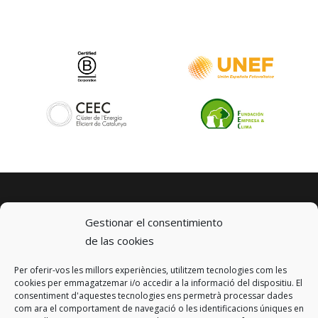
Gestionar el consentimiento
de las cookies
Per oferir-vos les millors experiències, utilitzem tecnologies com les
© 2023 km0 Energy
cookies per emmagatzemar i/o accedir a la informació del dispositiu. El
Carrer Baldrich 222-226
consentiment d'aquestes tecnologies ens permetrà processar dades
08223 Terrassa, Barcelona
com ara el comportament de navegació o les identificacions úniques en
info@km0.energy