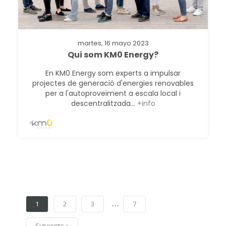
martes, 16 mayo 2023
Qui som KM0 Energy?
En KM0 Energy som experts a impulsar
projectes de generació d'energies renovables
per a l'autoproveïment a escala local i
descentralitzada...
+info
…
1
2
3
7
Siguiente »