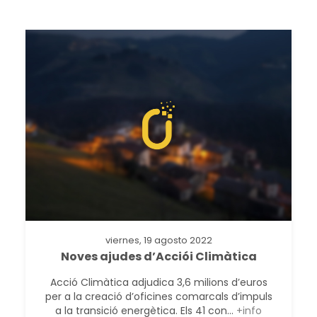
viernes, 19 agosto 2022
Noves ajudes d’Acciói Climàtica
Acció Climàtica adjudica 3,6 milions d’euros
per a la creació d’oficines comarcals d’impuls
a la transició energètica. Els 41 con...
+info