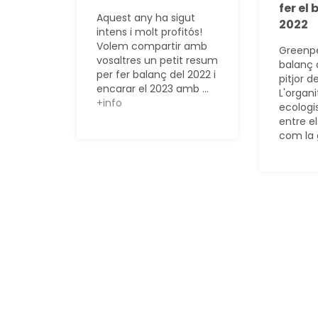
fer el
Aquest any ha sigut
2022
intens i molt profitós!
Volem compartir amb
Greenpe
vosaltres un petit resum
balanç d
per fer balanç del 2022 i
pitjor d
encarar el 2023 amb ...
L'organi
+info
ecologi
entre el
com la 