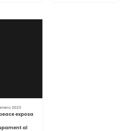
 enero 2023
peace exposa
upament al