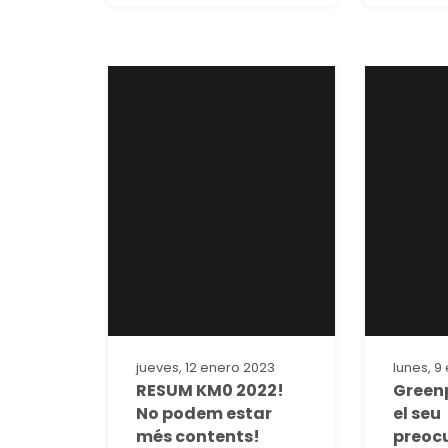
jueves, 12 enero 2023
lunes, 9
RESUM KM0 2022!
Green
No podem estar
el seu
més contents!
preoc