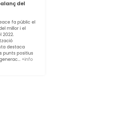
 balanç del
ace fa públic el
el millor i el
el 2022.
tzació
sta destaca
s punts positius
generac...
+info