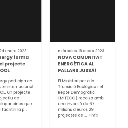
 24 enero 2023
miércoles, 18 enero 2023
nergy forma
NOVA COMUNITAT
el projecte
ENERGÈTICA AL
HOOL
PALLARS JUSSÀ!
rgy participa en
El Ministeri per a la
cte internacional
Transició Ecològica i el
L, un projecte
Repte Demogràfic
bjectiu de
(MITECO) recolza amb
lupar eines que
una inversió de 67
 facilitin la p...
milions d'euros 29
projectes de ...
+info