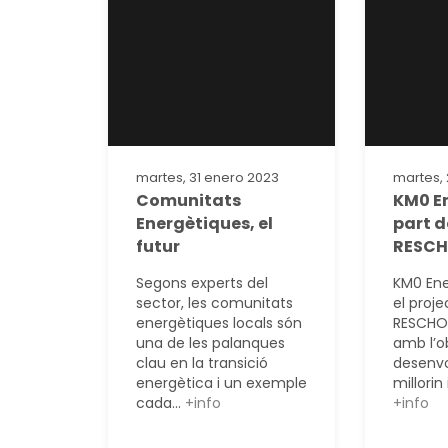
martes, 31 enero 2023
martes,
Comunitats
KM0 E
Energètiques, el
part d
futur
RESC
Segons experts del
KM0 Ene
sector, les comunitats
el proje
energètiques locals són
RESCHOO
una de les palanques
amb l’o
clau en la transició
desenvo
energètica i un exemple
millorin i
cada...
+info
+info