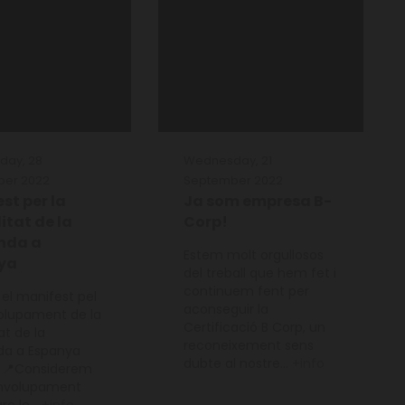
ay, 28
Wednesday, 21
ber 2022
September 2022
st per la
Ja som empresa B-
litat de la
Corp!
nda a
Estem molt orgullosos
ya
del treball que hem fet i
continuem fent per
el manifest pel
aconseguir la
olupament de la
Certificació B Corp, un
tat de la
reconeixement sens
a a Espanya
dubte al nostre...
+info
 📍Considerem
envolupament