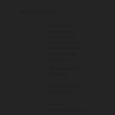
Most read posts
Comunitats
energètiques,
empoderar al
consumidor per
assolir un model
renovable i de
proximitat
Agrivoltaisme a
Catalunya
Drons i energies
renovables
Energies
renovables i el seu