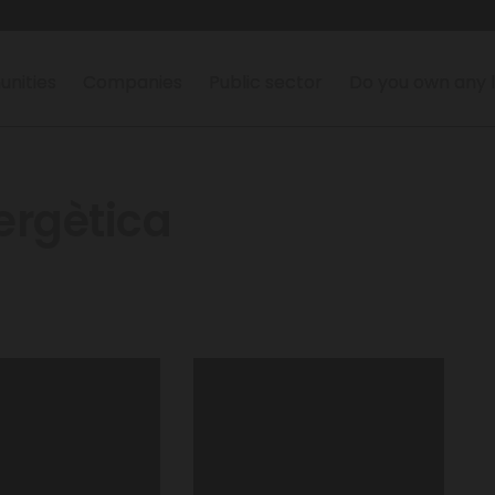
nities
Companies
Public sector
Do you own any 
ergètica