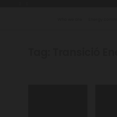
Who we are
Energy commu
Tag:
Transició En