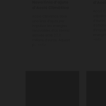
Nova línia d’ajuts
d’Acci
d’Acció Climàtica
Acció C
adjudica
Acció Climàtica obre
d’euros 
una línia d’ajuts per
d’ofici
impulsar les energies
d’impuls
renovables d’ús tèrmic
energèti
dotada amb 27,3
+info
milions d’euros. Aquest
p...
+info