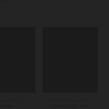
c le...
+info
19 August 2022
Saturday, 13 August 2022
 ajudes
Objectiu 2050: zero