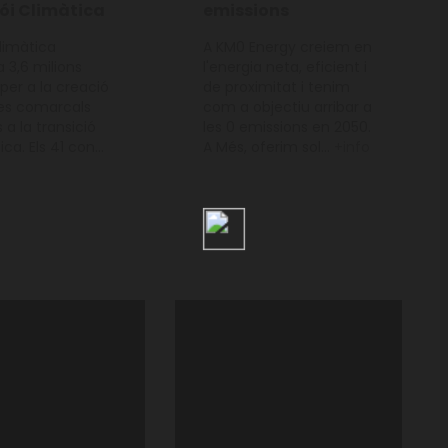
ói Climàtica
emissions
limàtica
A KM0 Energy creiem en
 3,6 milions
l'energia neta, eficient i
per a la creació
de proximitat i tenim
nes comarcals
com a objectiu arribar a
 a la transició
les 0 emissions en 2050.
ca. Els 41 con...
A Més, oferim sol...
+info