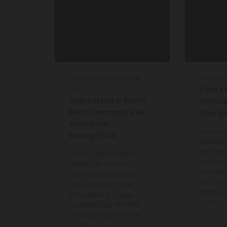
Wednesday, 3 August
Tuesday,
Vols c
2022
Entrevista a Santi
Comun
Martínez sobre la
Energ
transició
Les com
energètica
energèt
element
A KM0 fem possible i
camí ca
realitat la transició
energèt
energètica tant per
les com
persones com per a
ofereixe
empreses a preus
+info
competitius. Només
amb una societat in...
+info