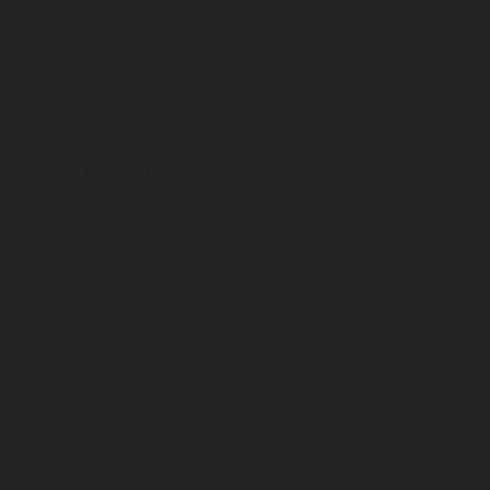
…
3
6
Next »