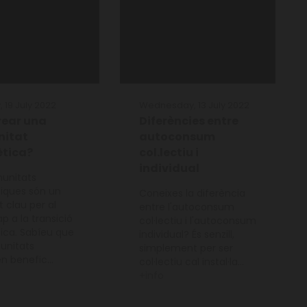
 19 July 2022
Wednesday, 13 July 2022
rear una
Diferències entre
itat
autoconsum
ètica?
col.lectiu i
individual
unitats
iques són un
Coneixes la diferència
 clau per al
entre l'autoconsum
p a la transició
col·lectiu i l'autoconsum
ica. Sabíeu que
individual? És senzill,
unitats
simplement per ser
n benefic...
col·lectiu cal instal·la...
+info