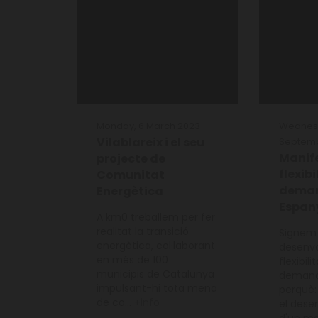
Monday, 6 March 2023
Wednesd
Vilablareix i el seu
Septem
Manife
projecte de
flexibi
Comunitat
dema
Energètica
Espan
A km0 treballem per fer
realitat la transició
Signem 
energètica, col·laborant
desenv
en més de 100
flexibili
municipis de Catalunya
demand
impulsant-hi tota mena
perquè:
de co...
+info
el des