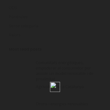
ODS
Ponències
Sense categoria
Valors
Most read posts
Comunitats energètiques,
empoderar al consumidor per
assolir un model renovable i de
proximitat
Agrivoltaisme a Catalunya
Drons i energies renovables