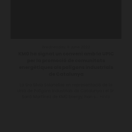
Wednesday, 8 June 2022
KM0 ha signat un conveni amb la UPIC
per la promoció de comunitats
energètiques als polígons industrials
de Catalunya
La Sra Silvia Solanellas en representació de la
Unió de Polígons Industrials de Catalunya i el Sr.
Santi Martínez de KM0 Energy, han s...
+info