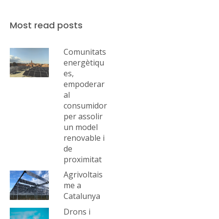
Most read posts
Comunitats
energètiqu
es,
empoderar
al
consumidor
per assolir
un model
renovable i
de
proximitat
Agrivoltais
me a
Catalunya
Drons i