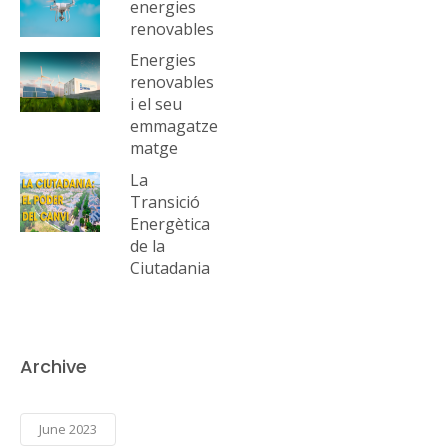
energies
renovables
Energies
renovables
i el seu
emmagatze
matge
La
Transició
Energètica
de la
Ciutadania
Archive
June 2023