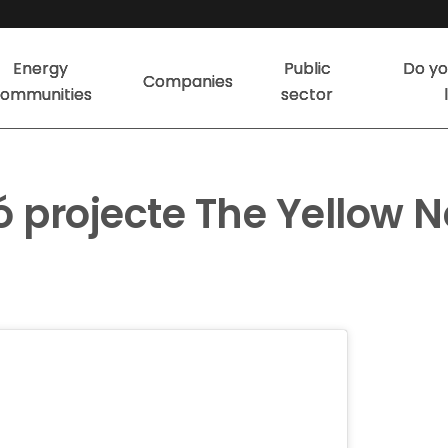
Energy
Public
Do yo
Companies
ommunities
sector
ó projecte The Yellow N