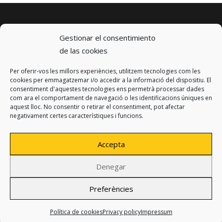
Gestionar el consentimiento
de las cookies
Per oferir-vos les millors experiències, utilitzem tecnologies com les
© 2023 km0 Energy
cookies per emmagatzemar i/o accedir a la informació del dispositiu. El
Carrer Baldrich 222-226
consentiment d'aquestes tecnologies ens permetrà processar dades
08223 Terrassa, Barcelona
com ara el comportament de navegació o les identificacions úniques en
info@km0.energy
aquest lloc. No consentir o retirar el consentiment, pot afectar
negativament certes característiques i funcions.
Accepta
Denegar
Privacy policy
Legal notice
Preferències
Cookies policy
Design:
Produccions Planetàries
Política de cookies
Privacy policy
Impressum