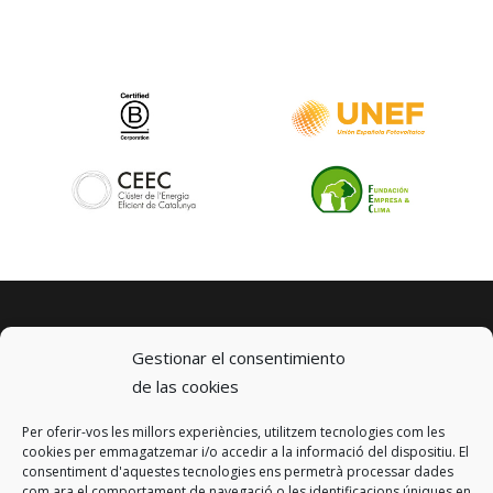
Gestionar el consentimiento
de las cookies
Per oferir-vos les millors experiències, utilitzem tecnologies com les
© 2023 km0 Energy
cookies per emmagatzemar i/o accedir a la informació del dispositiu. El
Carrer Baldrich 222-226
consentiment d'aquestes tecnologies ens permetrà processar dades
08223 Terrassa, Barcelona
com ara el comportament de navegació o les identificacions úniques en