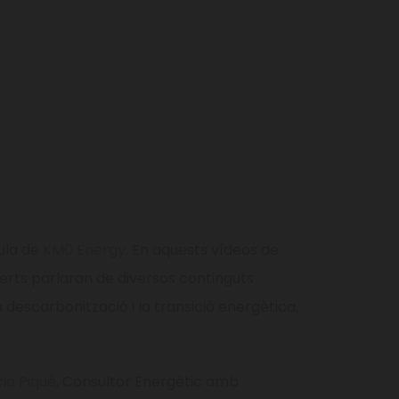
ula de
KM0 Energy
. En aquests vídeos de
perts
parlaran de diversos continguts
a descarbonització i la transició energètica,
cia Piqué
, Consultor Energètic amb