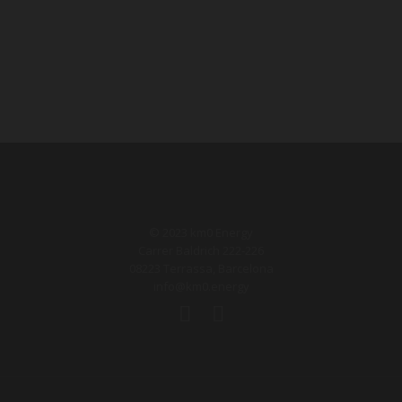
© 2023 km0 Energy
Carrer Baldrich 222-226
08223 Terrassa, Barcelona
info@km0.energy