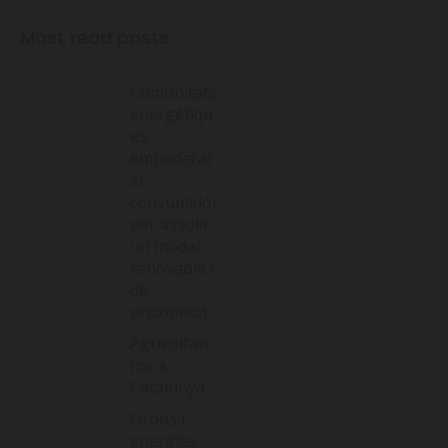
Most read posts
Comunitats
energètiqu
es,
empoderar
al
consumidor
per assolir
un model
renovable i
de
proximitat
Agrivoltais
me a
Catalunya
Drons i
energies