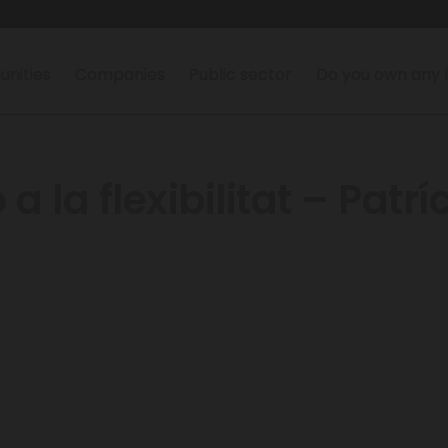
nities
Companies
Public sector
Do you own any 
a la flexibilitat – Patrí