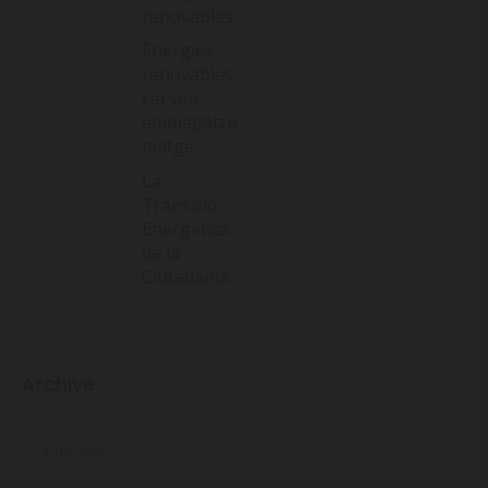
renovables
Energies
renovables
i el seu
emmagatze
matge
La
Transició
Energètica
de la
Ciutadania
Archive
June 2023