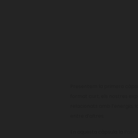
Presentem la primera càps
format curt, els nostres ex
relacionats amb l’energia, l
entre d’altres.
En aquesta càpsula la
Patrí