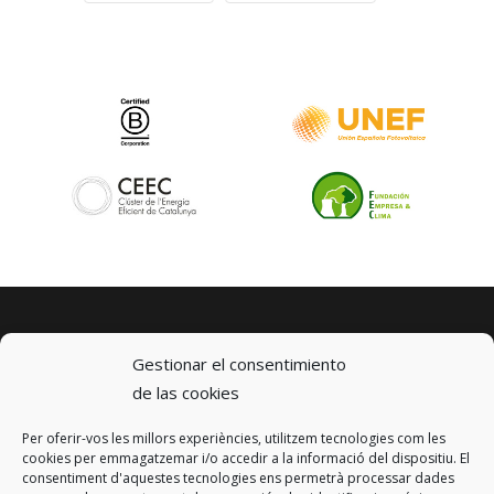
Gestionar el consentimiento
de las cookies
Per oferir-vos les millors experiències, utilitzem tecnologies com les
© 2023 km0 Energy
cookies per emmagatzemar i/o accedir a la informació del dispositiu. El
Carrer Baldrich 222-226
consentiment d'aquestes tecnologies ens permetrà processar dades
08223 Terrassa, Barcelona