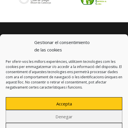
Gestionar el consentimiento
de las cookies
Per oferir-vos les millors experiències, utilitzem tecnologies com les
© 2023 km0 Energy
cookies per emmagatzemar i/o accedir a la informació del dispositiu. El
Carrer Baldrich 222-226
consentiment d'aquestes tecnologies ens permetrà processar dades
08223 Terrassa, Barcelona
com ara el comportament de navegació o les identificacions úniques en
info@km0.energy
aquest lloc. No consentir o retirar el consentiment, pot afectar
negativament certes característiques i funcions.
Accepta
Denegar
Privacy policy
Legal notice