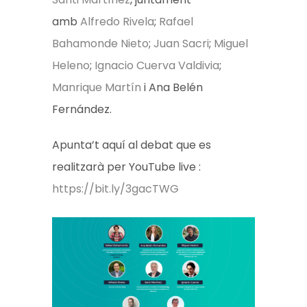
amb
Alfredo Rivela
;
Rafael
Bahamonde Nieto
;
Juan Sacri
;
Miguel
Heleno
;
Ignacio Cuerva Valdivia
;
Manrique Martín
i Ana Belén
Fernández.
Apunta’t aquí al debat que es
realitzarà per YouTube live :
https://bit.ly/3gacTWG