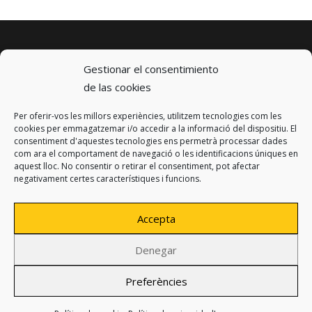
Gestionar el consentimiento
de las cookies
Per oferir-vos les millors experiències, utilitzem tecnologies com les
© 2023 km0 Energy
cookies per emmagatzemar i/o accedir a la informació del dispositiu. El
Carrer Baldrich 222-226
consentiment d'aquestes tecnologies ens permetrà processar dades
08223 Terrassa, Barcelona
com ara el comportament de navegació o les identificacions úniques en
info@km0.energy
aquest lloc. No consentir o retirar el consentiment, pot afectar
negativament certes característiques i funcions.
Accepta
Denegar
Política de privacidad
Avíso legal
Preferències
Política de cookies