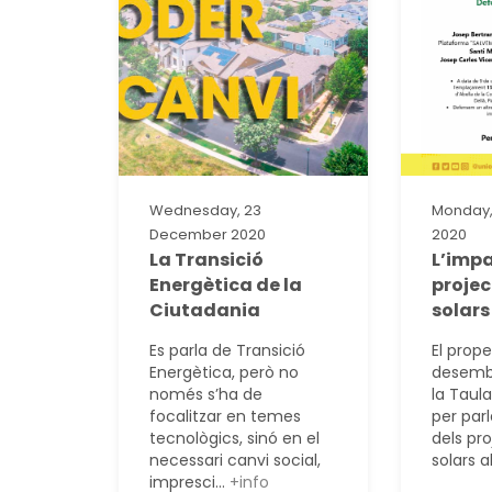
Wednesday, 23
Monday,
December 2020
2020
La Transició
L’impa
Energètica de la
projec
Ciutadania
solars
Es parla de Transició
El prope
Energètica, però no
desembr
només s’ha de
la Taul
focalitzar en temes
per par
tecnològics, sinó en el
dels pr
necessari canvi social,
solars al
impresci...
+info