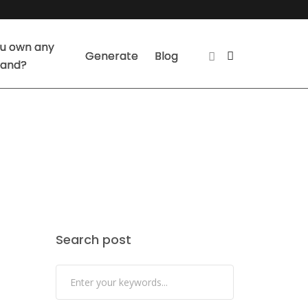
u own any
Generate
Blog
land?
Search post