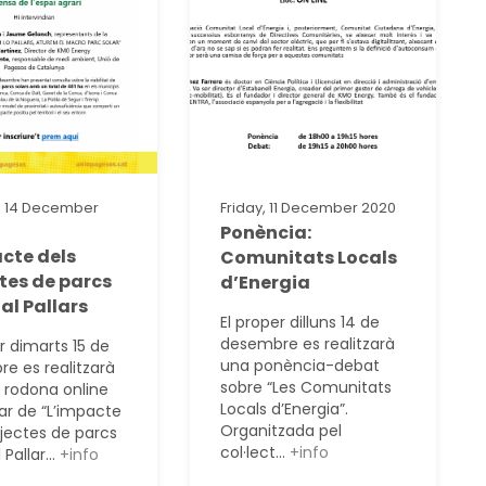
 14 December
Friday, 11 December 2020
Ponència:
cte dels
Comunitats Locals
tes de parcs
d’Energia
 al Pallars
El proper dilluns 14 de
desembre es realitzarà
r dimarts 15 de
una ponència-debat
e es realitzarà
sobre “Les Comunitats
a rodona online
Locals d’Energia”.
lar de “L’impacte
Organitzada pel
ojectes de parcs
col·lect...
+info
 Pallar...
+info