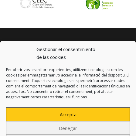
Gestionar el consentimiento
de las cookies
Per oferir-vos les millors experiències, utilitzem tecnologies com les
© 2023 km0 Energy
cookies per emmagatzemar i/o accedir a la informació del dispositiu. El
Carrer Baldrich 222-226
consentiment d'aquestes tecnologies ens permetrà processar dades
08223 Terrassa, Barcelona
com ara el comportament de navegació o les identificacions úniques en
info@km0.energy
aquest lloc. No consentir o retirar el consentiment, pot afectar
negativament certes característiques i funcions.
Accepta
Denegar
Política de privacidad