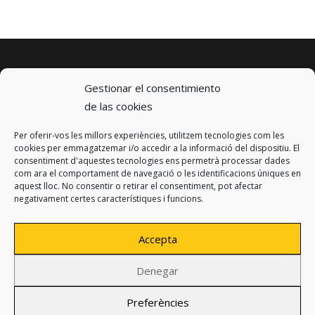
Gestionar el consentimiento
de las cookies
Per oferir-vos les millors experiències, utilitzem tecnologies com les
© 2023 km0 Energy
cookies per emmagatzemar i/o accedir a la informació del dispositiu. El
Carrer Baldrich 222-226
consentiment d'aquestes tecnologies ens permetrà processar dades
08223 Terrassa, Barcelona
com ara el comportament de navegació o les identificacions úniques en
info@km0.energy
aquest lloc. No consentir o retirar el consentiment, pot afectar
negativament certes característiques i funcions.
Accepta
Denegar
Política de privacidad
Avíso legal
Preferències
Política de cookies