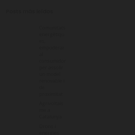
Posts más leídos
Comunitats
energètiqu
es,
empoderar
al
consumidor
per assolir
un model
renovable i
de
proximitat
Agrivoltais
me a
Catalunya
Drons i
energies