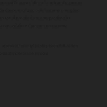
ciació Socaire defineix la utilitat d’aquestes
e descentralització del sistema energètic
n tot el procés de gestió, producció i
renovable» mitjançant un sistema
promotor energètic de proximitat, si vols
 dubtis a escriure’ns aquí: