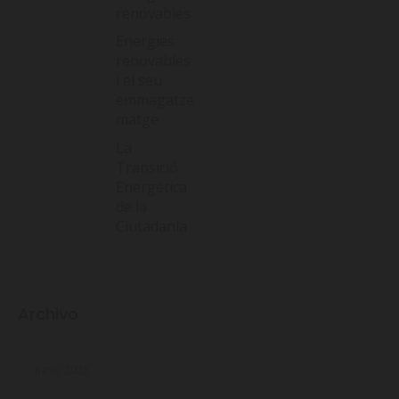
renovables
Energies
renovables
i el seu
emmagatze
matge
La
Transició
Energètica
de la
Ciutadania
Archivo
junio 2023