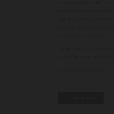
d’energies renovables. L’asso
comunitats com un procés d
que «implica el consumidor e
emmagatzematge d’energia 
d’autoconsum col·lectiu.
A KM0 Energy som el primer 
contactar amb nosaltres, no
https://lnkd.in/dvscZDRD
TORNAR AL BLOG