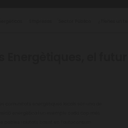
ergéticas
Empresas
Sector Público
¿Tienes un t
 Energètiques, el futur
les comunitats energètiques locals són una de
ansició energètica i un exemple cada cop més
e pobles i ciutats basat en l’autoconsum