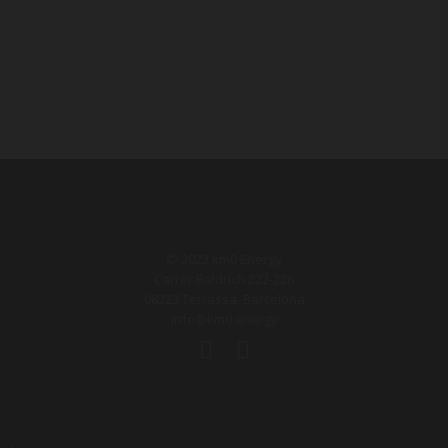
© 2023 km0 Energy
Carrer Baldrich 222-226
08223 Terrassa, Barcelona
info@km0.energy