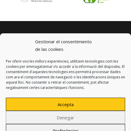
Gestionar el consentimiento
de las cookies
Per oferir-vos les millors experiències, utilitzem tecnologies com les
© 2023 km0 Energy
cookies per emmagatzemar i/o accedir a la informació del dispositiu. El
Carrer Baldrich 222-226
consentiment d'aquestes tecnologies ens permetrà processar dades
08223 Terrassa, Barcelona
com ara el comportament de navegació o les identificacions úniques en
info@km0.energy
aquest lloc. No consentir o retirar el consentiment, pot afectar
negativament certes característiques i funcions.
Accepta
Denegar
Política de privacidad
Avíso legal
Preferències