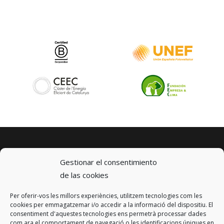
Gestionar el consentimiento
de las cookies
Per oferir-vos les millors experiències, utilitzem tecnologies com les
© 2023 km0 Energy
cookies per emmagatzemar i/o accedir a la informació del dispositiu. El
Carrer Baldrich 222-226
consentiment d'aquestes tecnologies ens permetrà processar dades
08223 Terrassa, Barcelona
com ara el comportament de navegació o les identificacions úniques en