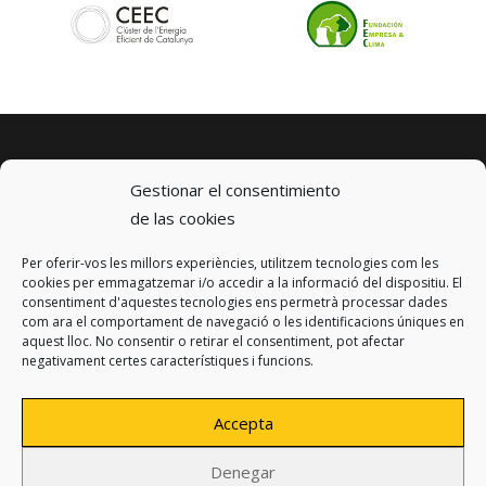
Gestionar el consentimiento
de las cookies
Per oferir-vos les millors experiències, utilitzem tecnologies com les
© 2023 km0 Energy
cookies per emmagatzemar i/o accedir a la informació del dispositiu. El
Carrer Baldrich 222-226
consentiment d'aquestes tecnologies ens permetrà processar dades
08223 Terrassa, Barcelona
com ara el comportament de navegació o les identificacions úniques en
info@km0.energy
aquest lloc. No consentir o retirar el consentiment, pot afectar
negativament certes característiques i funcions.
Accepta
Denegar
Política de privacidad