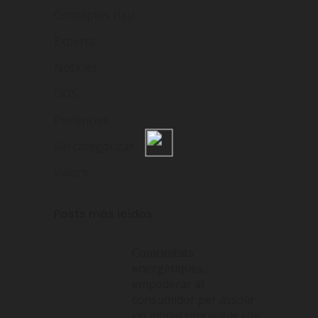
Conceptes clau
Experts
Notícies
ODS
Ponències
Sin categorizar
Valors
Posts más leídos
Comunitats
energètiques,
empoderar al
consumidor per assolir
un model renovable i de