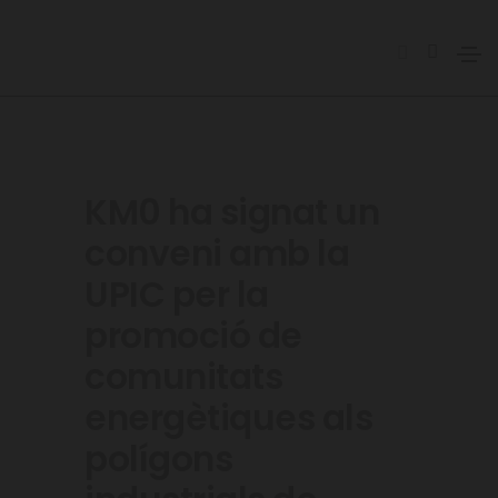
KM0 ha signat un
conveni amb la
UPIC per la
promoció de
comunitats
energètiques als
polígons