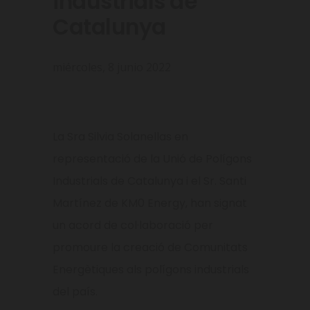
industrials de
Catalunya
miércoles, 8 junio 2022
La Sra Silvia Solanellas en
representació de la Unió de Polígons
Industrials de Catalunya i el Sr. Santi
Martínez de KM0 Energy, han signat
un acord de col·laboració per
promoure la creació de Comunitats
Energètiques als polígons industrials
del país.