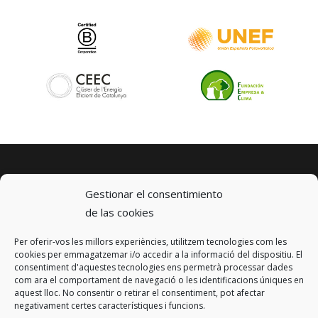
Gestionar el consentimiento
de las cookies
Per oferir-vos les millors experiències, utilitzem tecnologies com les
© 2023 km0 Energy
cookies per emmagatzemar i/o accedir a la informació del dispositiu. El
Carrer Baldrich 222-226
consentiment d'aquestes tecnologies ens permetrà processar dades
08223 Terrassa, Barcelona
com ara el comportament de navegació o les identificacions úniques en
info@km0.energy
aquest lloc. No consentir o retirar el consentiment, pot afectar
negativament certes característiques i funcions.