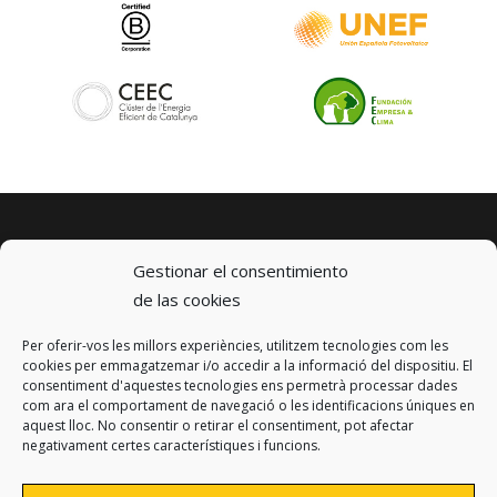
Gestionar el consentimiento
de las cookies
Per oferir-vos les millors experiències, utilitzem tecnologies com les
© 2023 km0 Energy
cookies per emmagatzemar i/o accedir a la informació del dispositiu. El
Carrer Baldrich 222-226
consentiment d'aquestes tecnologies ens permetrà processar dades
08223 Terrassa, Barcelona
com ara el comportament de navegació o les identificacions úniques en
info@km0.energy
aquest lloc. No consentir o retirar el consentiment, pot afectar
negativament certes característiques i funcions.