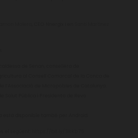
amon Molera
, CEO Nnergix
i en
Santi Martinez
n:
caldessa de Senan, consellera de
 Agricultura al Consell Comarcal de la Conca de
de l’Associació de Micropobles de Catalunya.
e Salut Pública i Presidenta de Revo
a està disponible també per Android.
és el següent:
https://bit.ly/3ikKb75