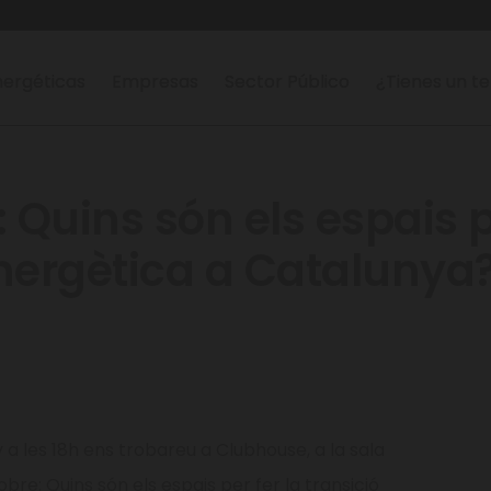
ergéticas
Empresas
Sector Público
¿Tienes un t
Quins són els espais pe
energètica a Catalunya
 a les 18h ens trobareu a Clubhouse, a la sala
sobre:
Quins són els espais per fer la transició