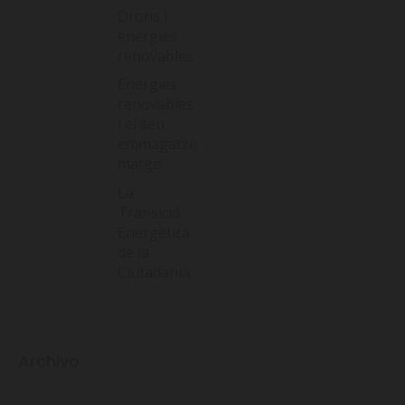
Drons i
energies
renovables
Energies
renovables
i el seu
emmagatze
matge
La
Transició
Energètica
de la
Ciutadania
Archivo