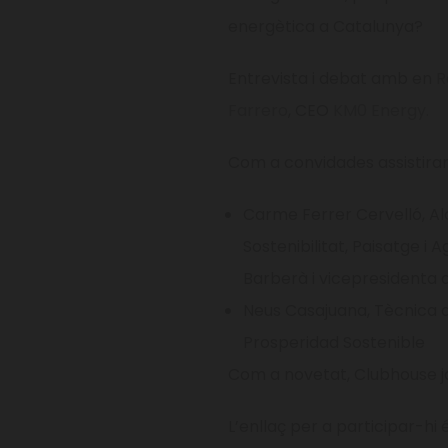
energètica a Catalunya?
Entrevista i debat amb en
R
Farrero
, CEO
KM0 Energy.
Com a convidades assistira
Carme Ferrer Cervelló, Al
Sostenibilitat, Paisatge i
Barberà i vicepresidenta 
Neus Casajuana, Tècnica d
Prosperidad Sostenible
Com a novetat, Clubhouse j
L’enllaç per a particip
ar-hi 