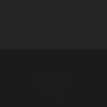
© 2023 km0 Energy
Carrer Baldrich 222-226
08223 Terrassa, Barcelona
info@km0.energy