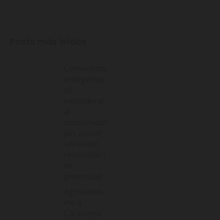
Posts más leídos
Comunitats
energètiqu
es,
empoderar
al
consumidor
per assolir
un model
renovable i
de
proximitat
Agrivoltais
me a
Catalunya