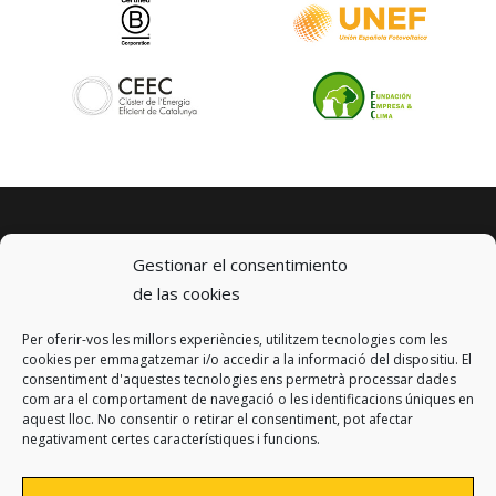
Gestionar el consentimiento
de las cookies
Per oferir-vos les millors experiències, utilitzem tecnologies com les
© 2023 km0 Energy
cookies per emmagatzemar i/o accedir a la informació del dispositiu. El
Carrer Baldrich 222-226
consentiment d'aquestes tecnologies ens permetrà processar dades
08223 Terrassa, Barcelona
com ara el comportament de navegació o les identificacions úniques en
info@km0.energy
aquest lloc. No consentir o retirar el consentiment, pot afectar
negativament certes característiques i funcions.