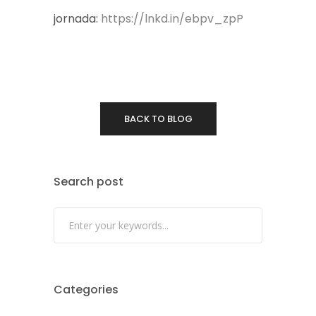
jornada:
https://lnkd.in/ebpv_zpP
BACK TO BLOG
Search post
Categories