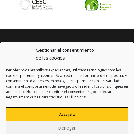
Gestionar el consentimiento
de las cookies
Per oferir-vos les millors experiències, utilitzem tecnologies com les
© 2023 km0 Energy
cookies per emmagatzemar i/o accedir a la informació del dispositiu. El
Carrer Baldrich 222-226
consentiment d'aquestes tecnologies ens permetrà processar dades
08223 Terrassa, Barcelona
com ara el comportament de navegació o les identificacions úniques en
info@km0.energy
aquest lloc. No consentir o retirar el consentiment, pot afectar
negativament certes característiques i funcions.
Accepta
Denegar
Privacy policy