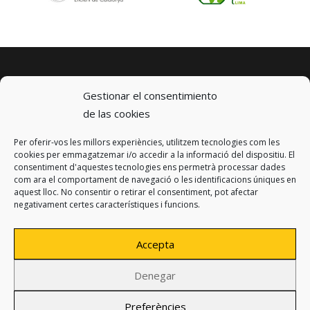
Gestionar el consentimiento
de las cookies
Per oferir-vos les millors experiències, utilitzem tecnologies com les
© 2023 km0 Energy
cookies per emmagatzemar i/o accedir a la informació del dispositiu. El
Carrer Baldrich 222-226
consentiment d'aquestes tecnologies ens permetrà processar dades
08223 Terrassa, Barcelona
com ara el comportament de navegació o les identificacions úniques en
info@km0.energy
aquest lloc. No consentir o retirar el consentiment, pot afectar
negativament certes característiques i funcions.
Accepta
Denegar
Privacy policy
Legal notice
Preferències