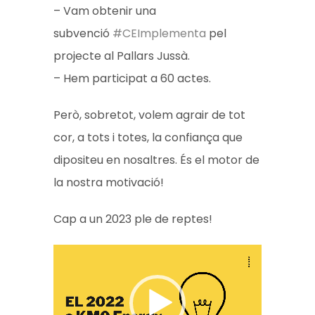
– Vam obtenir una
subvenció
#CEImplementa
pel
projecte al Pallars Jussà.
– Hem participat a 60 actes.
Però, sobretot, volem agrair de tot
cor, a tots i totes, la confiança que
dipositeu en nosaltres. És el motor de
la nostra motivació!
Cap a un 2023 ple de reptes!
V
i
d