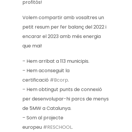
profitós!
Volem compartir amb vosaltres un
petit resum per fer balanç del 2022 i
encarar el 2023 amb més energia
que mai!
– Hem arribat a 113 municipis.
– Hem aconseguit la
certificació
#Bcorp
.
– Hem obtingut punts de connexió
per desenvolupar-hi parcs de menys
de 5MW a Catalunya.
– Som al projecte
europeu
#RESCHOOL
.