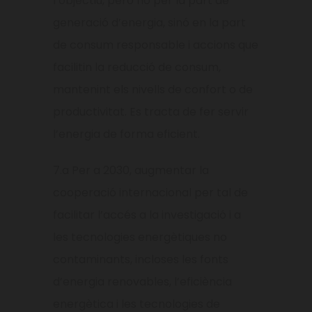
l’objectiu, però no per la part de
generació d’energia, sinó en la part
de consum responsable i accions que
facilitin la reducció de consum,
mantenint els nivells de confort o de
productivitat. Es tracta de fer servir
l’energia de forma eficient.
7.a Per a 2030, augmentar la
cooperació internacional per tal de
facilitar l’accés a la investigació i a
les tecnolo­gies energètiques no
contaminants, incloses les fonts
d’energia renovables, l’eficiència
energètica i les tecnologies de