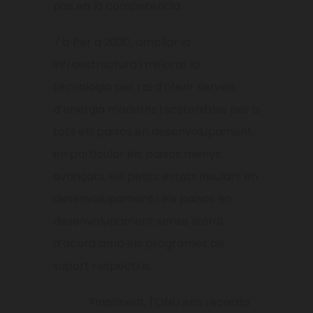
pas en la competència.
7.b Per a 2030, ampliar la
infraestructura i millorar la
tecnologia per tal d’oferir serveis
d’energia moderns i sos­tenibles per a
tots els països en desenvolupament,
en particular els països menys
avançats, els petits estats insulars en
desenvolupament i els països en
desenvolupament sense litoral,
d’acord amb els programes de
suport respectius.
Finalment, l’ONU ens recorda