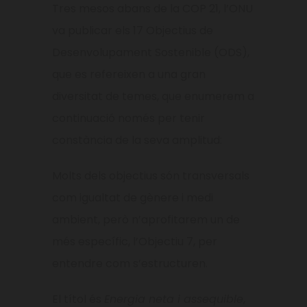
Tres mesos abans de la COP 21, l’ONU
va publicar els 17 Objectius de
Desenvolupament Sostenible (ODS),
que es refereixen a una gran
diversitat de temes, que enumerem a
continuació només per tenir
constància de la seva amplitud:
Molts dels objectius són transversals
com igualtat de gènere i medi
ambient, però n’aprofitarem un de
més específic, l’Objectiu 7, per
entendre com s’estructuren.
El títol és
Energia neta i assequible
,