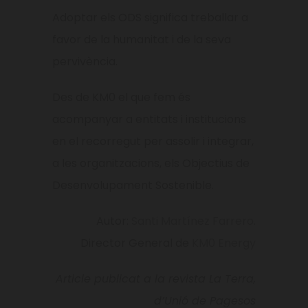
Adoptar els ODS significa treballar a
favor de la humanitat i de la seva
pervivència.
Des de KM0 el que fem és
acompanyar a entitats i institucions
en el recorregut per assolir i integrar,
a les organitzacions, els Objectius de
Desenvolupament Sostenible.
Autor:
Santi Martínez Farrero
.
Director General de
KM0 Energy
Article publicat a la revista La Terra,
d’Unió de Pagesos