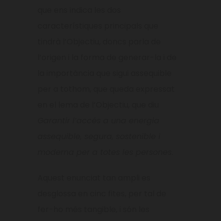
que ens indica les dos
característiques principals que
tindrà l’Objectiu, doncs parla de
l’origen i la forma de generar-la i de
la importància que sigui assequible
per a tothom, que queda expressat
en el lema de l’Objectiu, que diu
Garantir l’accés a una energia
assequible, segura, sostenible i
moderna per a totes les persones
.
Aquest enunciat tan ampli es
desglossa en cinc fites, per tal de
fer-ho més tangible, i són les