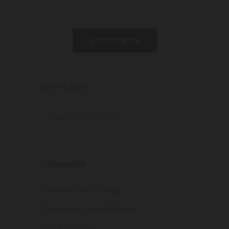
BACK TO BLOG
Search post
Categories
Càpsules KM0 Energy
Comunitats Energètiques
Conceptes clau