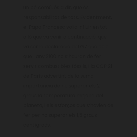
un bé comú, és a dir, que és
responsabilitat de tots. Evidentment,
el Papa Francesc volia influir en tot
allò que va venir a continuació, que
va ser la declaració del G7 que deia
que l’any 2100 no s’hauran de fer
servir combustibles fòssils, i la COP 21
de París advertint de la suma
importància de no superar els 2
graus la temperatura mitjana del
planeta, i els esforços que s’havien de
fer per no superar els 1,5 graus
centígrads.