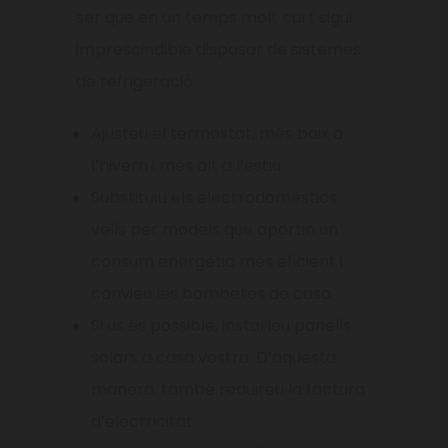
ser que en un temps molt curt sigui
imprescindible disposar de sistemes
de refrigeració.
Ajusteu el termòstat, més baix a
l’hivern i més alt a l’estiu.
Substituïu els electrodomèstics
vells per models que aportin un
consum energètic més eficient i
canvieu les bombetes de casa.
Si us és possible, instal·leu panells
solars a casa vostra. D’aquesta
manera, també reduireu la factura
d’electricitat.