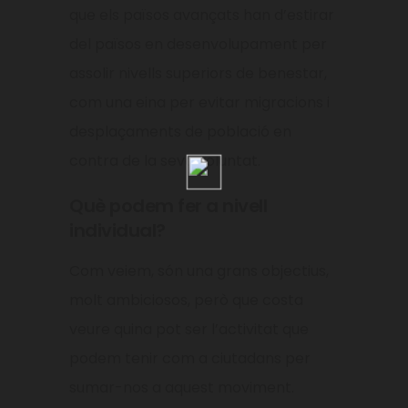
que els països avançats han d’estirar
del països en desenvolupament per
assolir nivells superiors de benestar,
com una eina per evitar migracions i
desplaçaments de població en
contra de la seva voluntat.
Què podem fer a nivell
individual?
Com veiem, són una grans objectius,
molt ambiciosos, però que costa
veure quina pot ser l’activitat que
podem tenir com a ciutadans per
sumar-nos a aquest moviment.