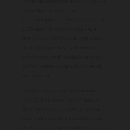
El mes de setembre de 2015 l’ONU va
fer públics els Objectius de
Desenvolupament Sostenible per al
2030, després de molts anys que
activistes i científics ens haguessin
estat dient que l’evolució del clima
estava sent molt ràpida i ens podia
portar moltes complicacions en el
curt termini.
El primer en activar-se públicament
l’any 2015 va ser el Papa Francesc,
amb l’encíclica
Laudato si
, també
coneguda com l’encíclica del clima,
avisant i dient que el medi ambient és