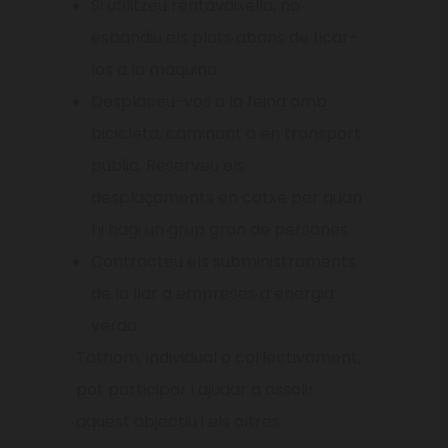
Si utilitzeu rentavaixella, no
esbandiu els plats abans de ficar-
los a la màquina.
Desplaceu-vos a la feina amb
bicicleta, caminant o en transport
públic. Reserveu els
desplaçaments en cotxe per quan
hi hagi un grup gran de persones.
Contracteu els subministraments
de la llar a empreses d’energia
verda.
Tothom, individual o col·lectivament,
pot participar i ajudar a assolir
aquest objectiu i els altres.