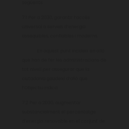
següents:
7.1 Per a 2030, garantir l’accés
universal a serveis d’energia
assequibles, confiables i moderns.
En aquest punt incideix en allò
que han de fer les administracions de
tot nivell per assegurar que la
ciutadania gaudeixi d’allò que
l’Objectiu indica.
7.2 Per a 2030, augmentar
substancialment el percentatge
d’energia renovable en el con­junt de