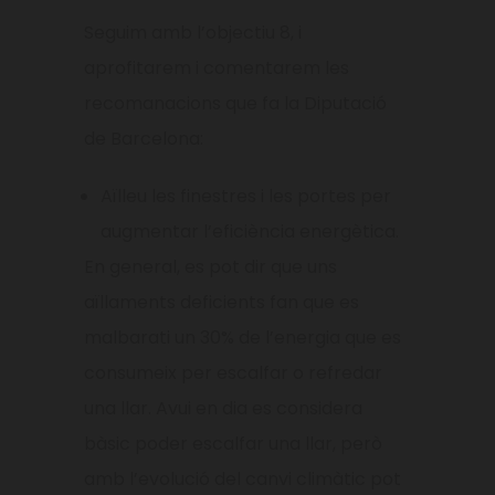
Seguim amb l’objectiu 8, i
aprofitarem i comentarem les
recomanacions que fa la Diputació
de Barcelona:
Aïlleu les finestres i les portes per
augmentar l’eficiència energètica.
En general, es pot dir que uns
aïllaments deficients fan que es
malbarati un 30% de l’energia que es
consumeix per escalfar o refredar
una llar. Avui en dia es considera
bàsic poder escalfar una llar, però
amb l’evolució del canvi climàtic pot