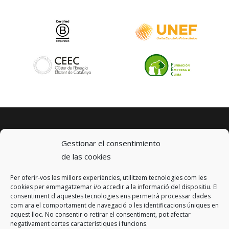
Gestionar el consentimiento
de las cookies
Per oferir-vos les millors experiències, utilitzem tecnologies com les
© 2023 km0 Energy
cookies per emmagatzemar i/o accedir a la informació del dispositiu. El
Carrer Baldrich 222-226
consentiment d'aquestes tecnologies ens permetrà processar dades
08223 Terrassa, Barcelona
com ara el comportament de navegació o les identificacions úniques en
info@km0.energy
aquest lloc. No consentir o retirar el consentiment, pot afectar
negativament certes característiques i funcions.