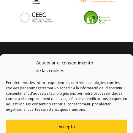
Gestionar el consentimiento
de las cookies
Per oferir-vos les millors experiències, utilitzem tecnologies com les
© 2023 km0 Energy
cookies per emmagatzemar i/o accedir a la informació del dispositiu. El
Carrer Baldrich 222-226
consentiment d'aquestes tecnologies ens permetrà processar dades
08223 Terrassa, Barcelona
com ara el comportament de navegació o les identificacions úniques en
info@km0.energy
aquest lloc. No consentir o retirar el consentiment, pot afectar
negativament certes característiques i funcions.
Accepta