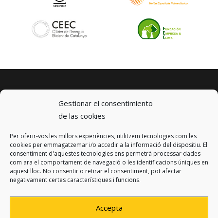
Gestionar el consentimiento
de las cookies
Per oferir-vos les millors experiències, utilitzem tecnologies com les
© 2023 km0 Energy
cookies per emmagatzemar i/o accedir a la informació del dispositiu. El
Carrer Baldrich 222-226
consentiment d'aquestes tecnologies ens permetrà processar dades
08223 Terrassa, Barcelona
com ara el comportament de navegació o les identificacions úniques en
info@km0.energy
aquest lloc. No consentir o retirar el consentiment, pot afectar
negativament certes característiques i funcions.
Accepta